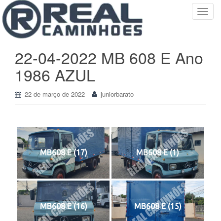
T
o
g
g
22-04-2022 MB 608 E Ano
l
1986 AZUL
e
n
a
22 de março de 2022
juniorbarato
v
i
g
a
t
MB608 E (17)
MB608 E (1)
i
o
n
MB608 E (16)
MB608 E (15)