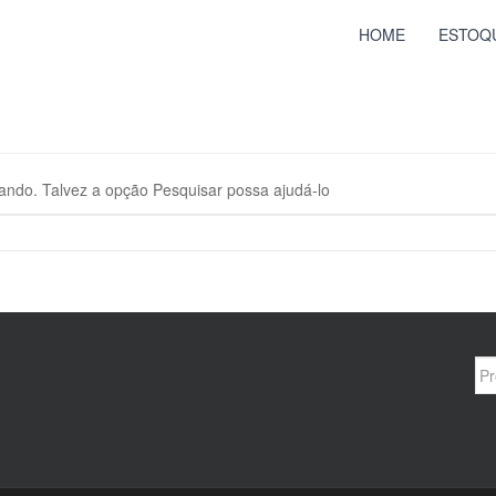
HOME
ESTOQ
ando. Talvez a opção Pesquisar possa ajudá-lo
Sea
for: