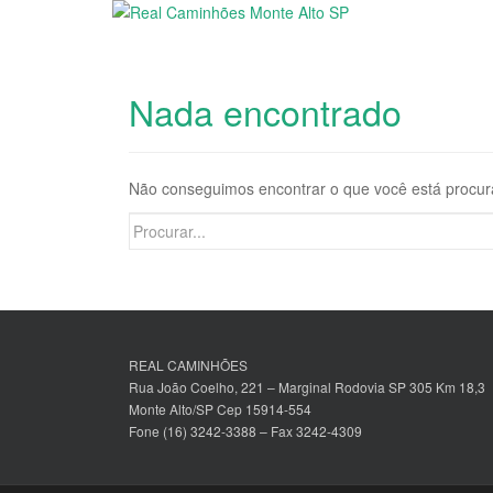
Nada encontrado
Não conseguimos encontrar o que você está procur
Search
for:
REAL CAMINHÕES
Rua João Coelho, 221 – Marginal Rodovia SP 305 Km 18,3
Monte Alto/SP Cep 15914-554
Fone (16) 3242-3388 – Fax 3242-4309