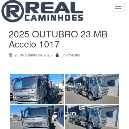
T
o
g
g
2025 OUTUBRO 23 MB
l
Accelo 1017
e
n
a
23 de outubro de 2025
juniorbarato
v
i
g
a
t
i
o
n