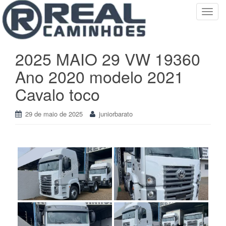
T
o
g
g
2025 MAIO 29 VW 19360
l
Ano 2020 modelo 2021
e
n
Cavalo toco
a
v
29 de maio de 2025
juniorbarato
i
g
a
t
i
o
n