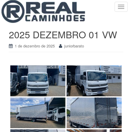
T
o
g
g
2025 DEZEMBRO 01 VW
l
e
1 de dezembro de 2025
juniorbarato
n
a
v
i
g
a
t
i
o
n