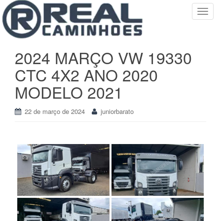
T
o
g
g
2024 MARÇO VW 19330
l
CTC 4X2 ANO 2020
e
n
MODELO 2021
a
v
22 de março de 2024
juniorbarato
i
g
a
t
i
o
n