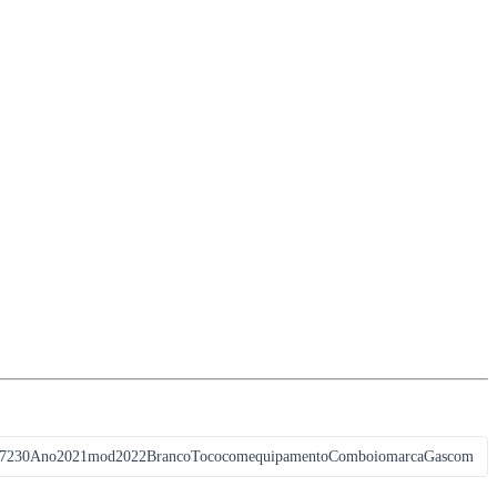
7230Ano2021mod2022BrancoTococomequipamentoComboiomarcaGascom