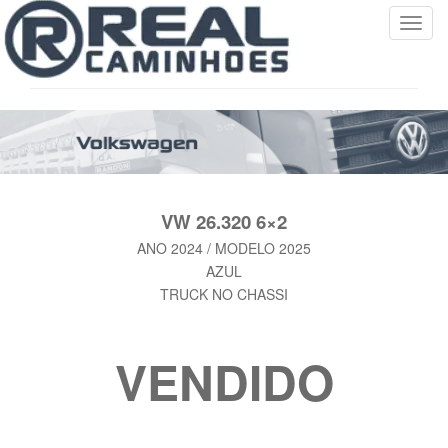
T
o
g
g
l
e
n
a
v
VW 26.320 6×2
i
ANO 2024 / MODELO 2025
g
AZUL
a
TRUCK NO CHASSI
t
i
o
VENDIDO
n