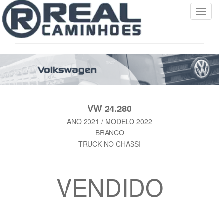
T
o
g
g
l
e
n
a
v
VW 24.280
i
ANO 2021 / MODELO 2022
g
BRANCO
a
TRUCK NO CHASSI
t
i
o
VENDIDO
n